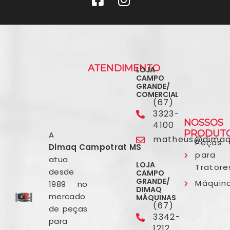
ATENDIMENTO
LOJA
CAMPO
GRANDE/
COMERCIAL
(67)
3323-
NOSSOS
4100
PRODUT
A
matheus@dimaq
Peças
Dimaq Campotrat MS
para
atua
LOJA
Tratore
desde
CAMPO
GRANDE/
Máquin
1989 no
DIMAQ
mercado
MÁQUINAS
(67)
de peças
3342-
para
1212