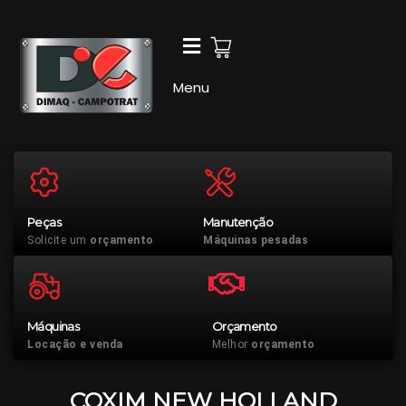
Ir
para
o
conteúdo
Menu
Peças
Manutenção
Solicite um
orçamento
Máquinas pesadas
Máquinas
Orçamento
Locação e venda
Melhor
orçamento
COXIM NEW HOLLAND