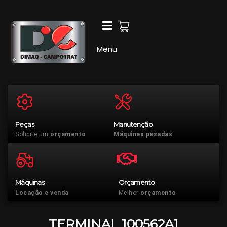
Ir
para
o
conteúdo
Menu
Peças
Manutenção
Solicite um
orçamento
Máquinas pesadas
Máquinas
Orçamento
Locação e venda
Melhor
orçamento
TERMINAL 100562A1