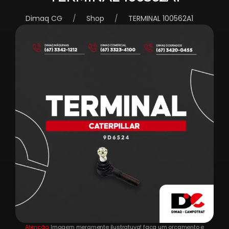
Dimaq CG
Shop
TERMINAL 100562A1
Atenção:
Imagem meramente ilustratuva! faça um orçamento e