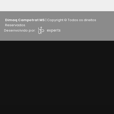
Dimaq Campotrat MS
| Copyright © Todos os direitos
Reservados.
experts
Desenvolvido por: