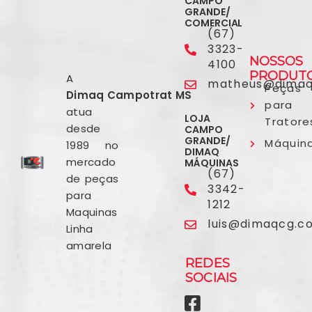
CAMPO
GRANDE/
COMERCIAL
(67)
3323-
NOSSOS
4100
PRODUT
A
matheus@dimaq
Peças
Dimaq Campotrat MS
para
atua
LOJA
Tratore
desde
CAMPO
GRANDE/
Máquin
1989 no
DIMAQ
mercado
MÁQUINAS
(67)
de peças
3342-
para
1212
Maquinas
luis@dimaqcg.c
Linha
amarela
REDES
SOCIAIS